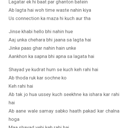
Lagatar ek hi baat par ghanton batein
Ab lagta hai woh time waste nahin kiya
Us connection ka maza hi kuch aur tha
Jinse khabi hello bhi nahin hue
Aaj unka chehara bhi jaana sa lagta hai
Jinke paas ghar nahin hain unke
Aankhon ka sapna bhi apna sa lagata hai
Shayad ye kudrat hum se kuch keh rahi hai
Ab thoda ruk kar sochne ko
Keh rahi hai
Ab tak jo hua ussey kuch seekhne ka ishara kar rahi
hai
Ab aane wale samay sabko haath pakad kar chalna
hoga
Maa shayad yehi keh rahi hai