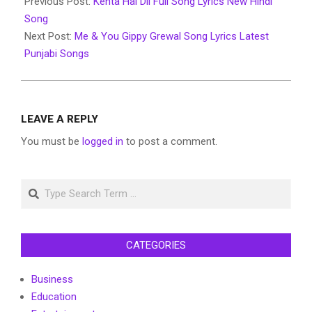
12-
Previous Post:
Kehta Hai Dil Full Song Lyrics New Hindi
07
Song
Next Post:
Me & You Gippy Grewal Song Lyrics Latest
Punjabi Songs
LEAVE A REPLY
You must be
logged in
to post a comment.
Search
CATEGORIES
Business
Education