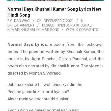
Normal Days Khushali Kumar Song Lyrics New
Hindi Song
BY:
DAN WAGI
ON:
DECEMBER 7, 2021
IN:
ENTERTAINMENT
TAGGED:
HINDI SONG
,
KHUSHALI
KUMAR
,
KHUSHALI KUMAR SONG
WITH:
0 COMMENTS
Normal Days Lyrics
, a poem from the lockdown
times. The poem is written by Khushali Kumar, the
music is by Jigar Panchal, Chirag Panchal, and the
poem also narrated by Khushali Kumar. The video is
directed by Mohan S Vairaag.
Jab maa kahate thi woh bhee kya din the
Pechhe jaane ki zaroorat kya hai?
Aksar mein ye sochate thi sunkar
Kuchh dino se halaat normal nahin hain