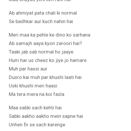
Ab ahmiyat pata chali ki normal
Se badhkar aur kuch nahin hai
Meri maa ka pehle ke dino ko sarhana
Ab samajh aaya kyon zaroori hai?
Taaki jab sab normal ho jaaye
Hum har us cheez ko jiye jo hamare
Muh par hassi aur
Dusro kai muh par khushi laati hai
Uski khushi meri haasi
Ma tera mera na koi fasla
Maa sabki sach kehti hai
Sabki aakho aakho mein sapne hai
Unhen fir se sach karenge