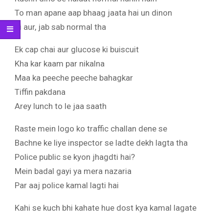
To man apane aap bhaag jaata hai un dinon
Ki aur, jab sab normal tha
Ek cap chai aur glucose ki buiscuit
Kha kar kaam par nikalna
Maa ka peeche peeche bahagkar
Tiffin pakdana
Arey lunch to le jaa saath
Raste mein logo ko traffic challan dene se
Bachne ke liye inspector se ladte dekh lagta tha
Police public se kyon jhagdti hai?
Mein badal gayi ya mera nazaria
Par aaj police kamal lagti hai
Kahi se kuch bhi kahate hue dost kya kamal lagate